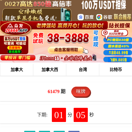
加拿大
加拿大西
台湾
比特币
61479
期
咪牌
01
05
下期:
分
秒